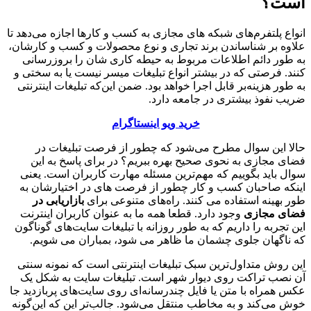
است؟
انواع پلتفرم‌های شبکه های مجازی به کسب ‌و کارها اجازه می‌دهد تا
علاوه ‌بر شناساندن برند تجاری و نوع محصولات و کسب ‌و کارشان،
به ‌طور دائم اطلاعات مربوط به حیطه کاری شان را بروزرسانی
کنند. فرصتی که در بیشتر انواع تبلیغات میسر نیست یا به ‌سختی و
به ‌طور هزینه‌بر قابل ‌اجرا خواهد بود. ضمن این‌که تبلیغات اینترنتی
ضریب نفوذ بیشتری در جامعه دارد.
خرید ویو اینستاگرام
حالا این سوال مطرح می‌شود که چطور از فرصت تبلیغات در
فضای مجازی به‌ نحوی صحیح بهره ببریم؟ در برای پاسخ به این
سوال باید بگوییم که مهم‌ترین مسئله مهارت کاربران است. یعنی
اینکه صاحبان کسب و کار چطور از فرصت های در اختیارشان به
طور بهینه استفاده می کنند. راه‌های متنوعی برای
بازاریابی در
فضای مجازی
وجود دارد. قطعا همه ما به عنوان کاربران اینترنت
این تجربه را داریم که به ‌طور روزانه با تبلیغات سایت‌های گوناگون
که ناگهان جلوی چشمان ما ظاهر می شود، بمباران می شویم.
این روش متداول‌ترین سبک تبلیغات اینترنتی است که نمونه سنتی
آن نصب تراکت روی دیوار شهر است. تبلیغات سایت به شکل یک
عکس همراه با متن یا فایل چندرسانه‌ای روی سایت‌های پربازدید جا
خوش می‌کند و به مخاطب منتقل می‌شود. جالب‌تر این که این‌گونه